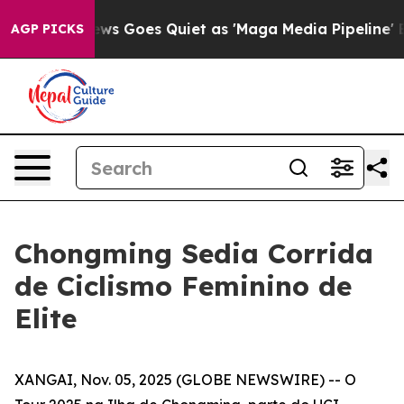
t
Fox News Goes Quiet as 'Maga Media Pipeline' Backf
AGP PICKS
Chongming Sedia Corrida
de Ciclismo Feminino de
Elite
XANGAI, Nov. 05, 2025 (GLOBE NEWSWIRE) -- O